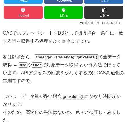
Twitter
Facebook
はてブ
Pocket
LINE
コピー
2026.07.09
2026.07.05
GASでスプレッドシートをDBとして扱う場合、条件に一致
する行を取得する処理をよく書きますよね。
私は以前から、
で全データ
sheet.getDataRange().getValues()
取得 →
や
で対象データ取得 という方法で行って
find
filter
います。APIアクセスの回数を少なくするのはGAS高速化の
鉄則ですので。
しかし、データ量が多い場合
にかなり時間がか
getValues()
かります。
そのため、高速化の手法はないか、色々と検証してみまし
た。