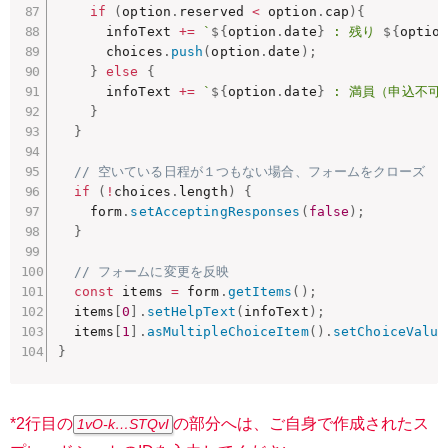
if
(
option
.
reserved 
<
 option
.
cap
)
{
      infoText 
+=
`
${
option
.
date
}
 : 残り 
${
optio
      choices
.
push
(
option
.
date
)
;
}
else
{
      infoText 
+=
`
${
option
.
date
}
 : 満員（申込不可）
}
}
// 空いている日程が１つもない場合、フォームをクローズ
if
(
!
choices
.
length
)
{
    form
.
setAcceptingResponses
(
false
)
;
}
// フォームに変更を反映
const
 items 
=
 form
.
getItems
(
)
;
  items
[
0
]
.
setHelpText
(
infoText
)
;
  items
[
1
]
.
asMultipleChoiceItem
(
)
.
setChoiceValue
}
*2行目の
の部分へは、ご自身で作成されたス
1vO-k…STQvI