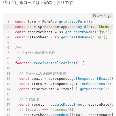
貼り付けるコードは下記のとおりです。
const
 form 
=
 FormApp
.
getActiveForm
(
)
;
const
 ss 
=
 SpreadsheetApp
.
openById
(
"1vO-kbPd0-CZ
const
 reserveSheet 
=
 ss
.
getSheetByName
(
"予約"
)
;
const
 datesSheet 
=
 ss
.
getSheetByName
(
"日程"
)
;
/**

 * フォーム送信時の処理

 */
function
receivedApplication
(
e
)
{
// フォームの送信内容を取得
const
 email 
=
 e
.
response
.
getRespondentEmail
(
)
;
const
 items 
=
 e
.
response
.
getItemResponses
(
)
;
const
 reserveDate 
=
 items
[
0
]
.
getResponse
(
)
;
// 予約処理
const
 result 
=
updateDatesSheet
(
reserveDate
)
;
if
(
result 
===
"success"
)
{
    reserveSheet
.
appendRow
(
[
email
,
 reserveDate
]
)