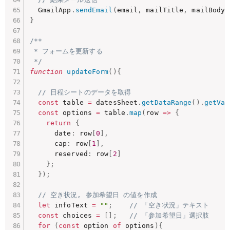
  GmailApp
.
sendEmail
(
email
,
 mailTitle
,
 mailBody
)
}
/**

 * フォームを更新する

 */
function
updateForm
(
)
{
// 日程シートのデータを取得
const
 table 
=
 datesSheet
.
getDataRange
(
)
.
getVal
const
 options 
=
 table
.
map
(
row
=>
{
return
{
      date
:
 row
[
0
]
,
      cap
:
 row
[
1
]
,
      reserved
:
 row
[
2
]
}
;
}
)
;
// 空き状況, 参加希望日 の値を作成
let
 infoText 
=
""
;
// 「空き状況」テキスト
const
 choices 
=
[
]
;
// 「参加希望日」選択肢
for
(
const
 option 
of
 options
)
{