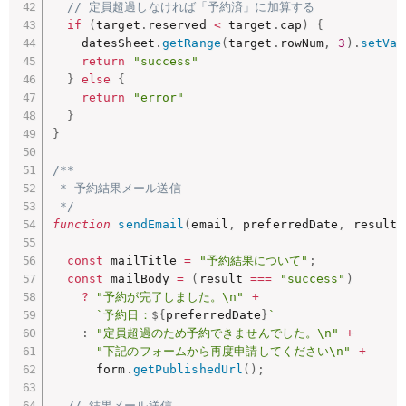
// 定員超過しなければ「予約済」に加算する
if
(
target
.
reserved 
<
 target
.
cap
)
{
    datesSheet
.
getRange
(
target
.
rowNum
,
3
)
.
setVal
return
"success"
}
else
{
return
"error"
}
}
/**

 * 予約結果メール送信

 */
function
sendEmail
(
email
,
 preferredDate
,
 result
)
const
 mailTitle 
=
"予約結果について"
;
const
 mailBody 
=
(
result 
===
"success"
)
?
"予約が完了しました。\n"
+
`予約日：
${
preferredDate
}
`
:
"定員超過のため予約できませんでした。\n"
+
"下記のフォームから再度申請してください\n"
+
      form
.
getPublishedUrl
(
)
;
// 結果メール送信