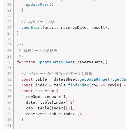
updateForm
(
)
;
}
// 結果メール送信
sendEmail
(
email
,
 reserveDate
,
 result
)
;
}
/**

 * 日程シート更新処理

 */
function
updateDatesSheet
(
reserveDate
)
{
// 日程シートから該当日のデータを取得
const
 table 
=
 datesSheet
.
getDataRange
(
)
.
getVal
const
 index 
=
 table
.
findIndex
(
row
=>
 row
[
0
]
==
const
 target 
=
{
    rowNum
:
 index 
+
1
,
    date
:
 table
[
index
]
[
0
]
,
    cap
:
 table
[
index
]
[
1
]
,
    reserved
:
 table
[
index
]
[
2
]
,
}