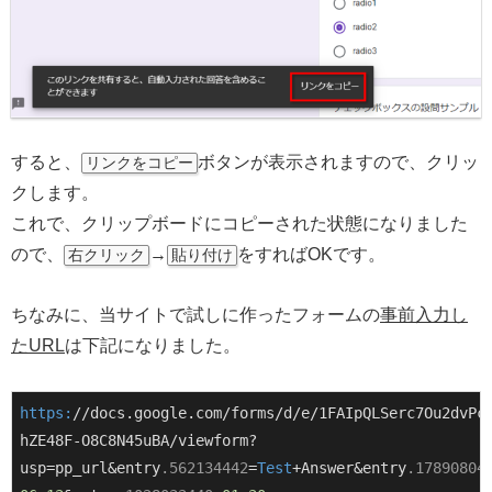
すると、
ボタンが表示されますので、クリッ
リンクをコピー
クします。
これで、クリップボードにコピーされた状態になりました
ので、
→
をすればOKです。
右クリック
貼り付け
ちなみに、当サイトで試しに作ったフォームの
事前入力し
たURL
は下記になりました。
https:
//docs.google.com/forms/d/e/1FAIpQLSerc7Ou2dvPc
hZE48F-O8C8N45uBA/viewform?
usp=pp_url&entry
.562134442
=
Test
+Answer&entry
.17890804