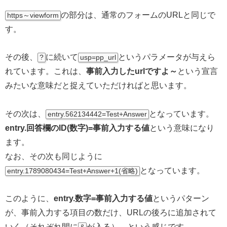
の部分は、通常のフォームのURLと同じで
https～viewform
す。
その後、
に続いて
というパラメータが与えら
?
usp=pp_url
れています。これは、
事前入力したurlですよ～
という宣言
みたいな意味だと捉えていただければと思います。
その次は、
となっています。
entry.562134442=Test+Answer
entry.回答欄のID(数字)=事前入力する値
という意味になり
ます。
なお、その次も同じように
となっています。
entry.1789080434=Test+Answer+1(省略)
このように、
entry.数字=事前入力する値
というパターン
が、事前入力する項目の数だけ、URLの後ろに追加されて
いく（それぞれ間に
が入る）、という感じです。