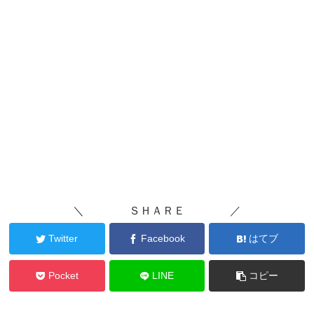
＼ ＳＨＡＲＥ ／
Twitter
Facebook
はてブ
Pocket
LINE
コピー