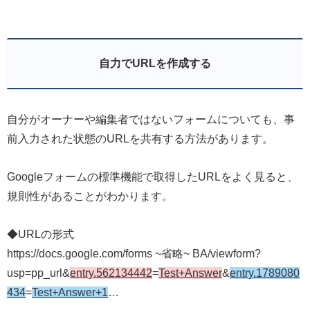
自力でURLを作成する
自分がオーナーや編集者ではないフォームについても、事
前入力された状態のURLを共有する方法があります。
Googleフォームの標準機能で取得したURLをよく見ると、
規則性があることがわかります。
◆URLの形式
https://docs.google.com/forms ~省略~ BA/viewform?
usp=pp_url&
entry.562134442
=
Test+Answer
&
entry.1789080
434
=
Test+Answer+1
…