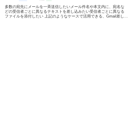
多数の宛先にメールを一斉送信したいメール件名や本文内に、宛名な
どの受信者ごとに異なるテキストを差し込みたい受信者ごとに異なる
ファイルを添付したい 上記のようなケースで活用できる、Gmail差し込
み一斉送信ツールを作成しましたので...