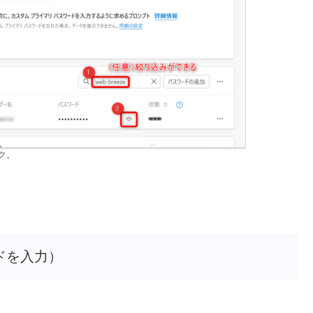
ク。
ドを入力）