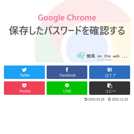
Twitter
Facebook
はてブ
Pocket
LINE
コピー
2023.03.29
2022.11.02