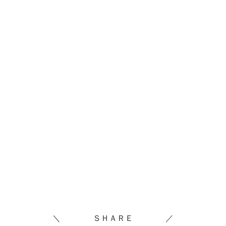
＼ ＳＨＡＲＥ ／